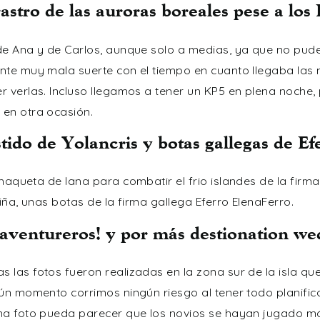
rastro de las auroras boreales pese a los
de Ana y de Carlos, aunque solo a medias, ya que no pude
te muy mala suerte con el tiempo en cuanto llegaba las no
r verlas. Incluso llegamos a tener un KP5 en plena noche
en otra ocasión.
tido de Yolancris y botas gallegas de Ef
chaqueta de lana para combatir el frio islandes de la firm
riña, unas botas de la firma gallega
Eferro ElenaFerro
.
 aventureros! y por más destionation we
 las fotos fueron realizadas en la zona sur de la isla 
gún momento corrimos ningún riesgo al tener todo planif
na foto pueda parecer que los novios se hayan jugado m