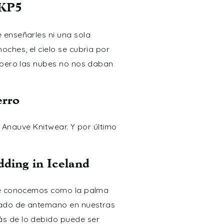
 KP5
 enseñarles ni una sola
ches, el cielo se cubria por
, pero las nubes no nos daban
erro
a
Anauve Knitwear
. Y por último
dding in Iceland
que conocemos como la palma
icado de antemano en nuestras
ás de lo debido puede ser