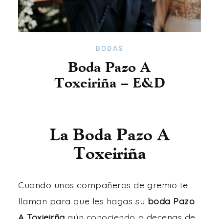
Sobre mí
Testimonios
BODAS
Boda Pazo A
Contacto
Toxeiriña – E&D
La Boda Pazo A
Toxeiriña
Cuando unos compañeros de gremio te
llaman para que les hagas su
boda
Pazo
A Toxieirña
aún conociendo a decenas de